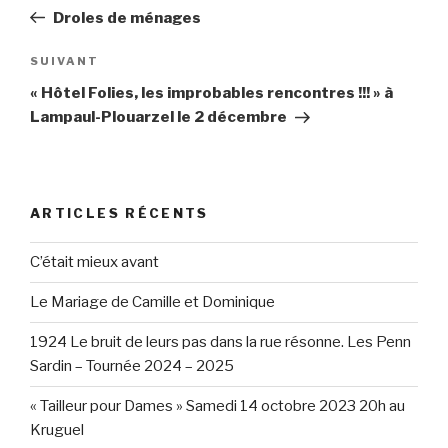
de
précédent
Droles de ménages
l’article
SUIVANT
Article
suivant
« Hôtel Folies, les improbables rencontres !!! » à
Lampaul-Plouarzel le 2 décembre
ARTICLES RÉCENTS
C’était mieux avant
Le Mariage de Camille et Dominique
1924 Le bruit de leurs pas dans la rue résonne. Les Penn
Sardin – Tournée 2024 – 2025
« Tailleur pour Dames » Samedi 14 octobre 2023 20h au
Kruguel