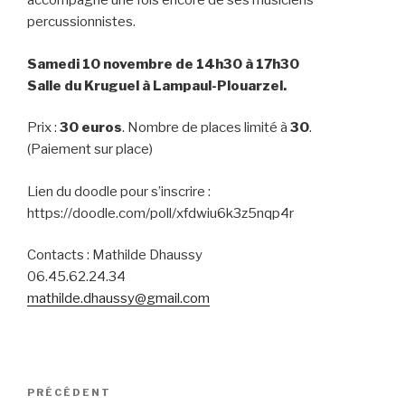
accompagné une fois encore de ses musiciens
percussionnistes.
Samedi 10 novembre de 14h30 à 17h30
Salle du Kruguel à Lampaul-Plouarzel.
Prix :
30 euros
. Nombre de places limité à
30
.
(Paiement sur place)
Lien du doodle pour s’inscrire :
https://doodle.com/poll/xfdwiu6k3z5nqp4r
Contacts : Mathilde Dhaussy
06.45.62.24.34
mathilde.dhaussy@gmail.com
Navigation
PRÉCÉDENT
Article