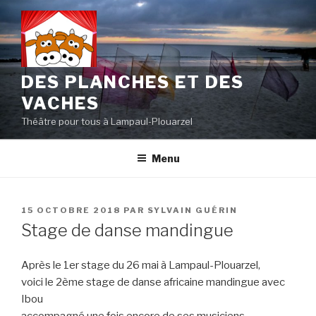
Aller
au
contenu
principal
DES PLANCHES ET DES
VACHES
Théâtre pour tous à Lampaul-Plouarzel
Menu
PUBLIÉ
15 OCTOBRE 2018
PAR
SYLVAIN GUÉRIN
LE
Stage de danse mandingue
Après le 1er stage du 26 mai à Lampaul-Plouarzel,
voici le 2ème stage de danse africaine mandingue avec
Ibou