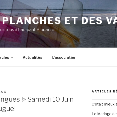
 PLANCHES ET DES V
ur tous à Lampaul-Plouarzel
acles
Actualités
L’association
ARTICLES R
EUX
ngues !» Samedi 10 Juin
C’était mieux 
uguel
Le Mariage de