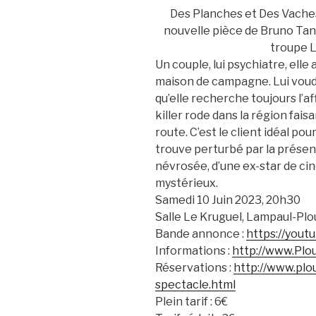
Des Planches et Des Vaches
nouvelle pièce de Bruno Tang
troupe L
Un couple, lui psychiatre, ell
maison de campagne. Lui voudr
qu’elle recherche toujours l’af
killer rode dans la région fai
route. C’est le client idéal p
trouve perturbé par la présen
névrosée, d’une ex-star de c
mystérieux.
Samedi 10 Juin 2023, 20h30
Salle Le Kruguel, Lampaul-Plo
Bande annonce :
https://yout
Informations :
http://www.Plo
Réservations :
http://www.plo
spectacle.html
Plein tarif : 6€