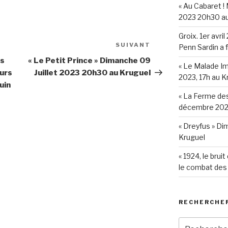
« Au Cabaret !
2023 20h30 au
Groix. 1er avri
SUIVANT
Article
Penn Sardin a 
suivant
es
« Le Petit Prince » Dimanche 09
« Le Malade Im
ours
Juillet 2023 20h30 au Kruguel
2023, 17h au K
uin
« La Ferme de
décembre 2022
« Dreyfus » Di
Kruguel
« 1924, le brui
le combat des
RECHERCHE
Recherche