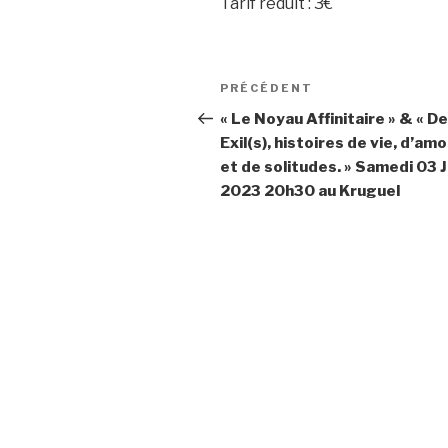
Tarif réduit : 3€
Navigation
PRÉCÉDENT
Article
de
précédent
« Le Noyau Affinitaire » & « D
Exil(s), histoires de vie, d’am
l’article
et de solitudes. » Samedi 03 J
2023 20h30 au Kruguel