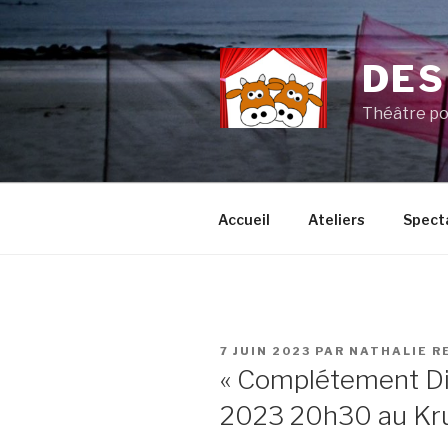
Aller
au
contenu
DES
principal
Théâtre po
Accueil
Ateliers
Spect
PUBLIÉ
7 JUIN 2023
PAR
NATHALIE R
LE
« Complétement Di
2023 20h30 au Kr