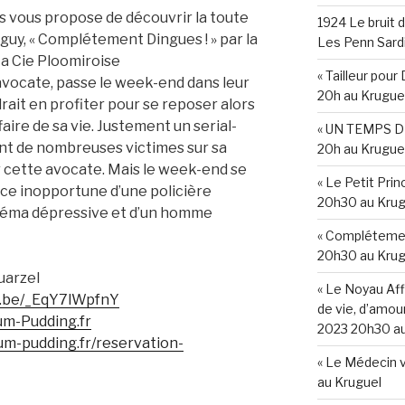
 vous propose de découvrir la toute
1924 Le bruit d
uy, « Complétement Dingues ! » par la
Les Penn Sard
a Cie Ploomiroise
« Tailleur pou
e avocate, passe le week-end dans leur
20h au Krugue
ait en profiter pour se reposer alors
faire de sa vie. Justement un serial-
« UN TEMPS DE
sant de nombreuses victimes sur sa
20h au Krugue
our cette avocate. Mais le week-end se
« Le Petit Pri
ce inopportune d’une policière
20h30 au Krug
inéma dépressive et d’un homme
« Complétemen
20h30 au Krug
uarzel
« Le Noyau Affi
u.be/_EqY7lWpfnY
de vie, d’amour
um-Pudding.fr
2023 20h30 au
um-pudding.fr/reservation-
« Le Médecin 
au Kruguel