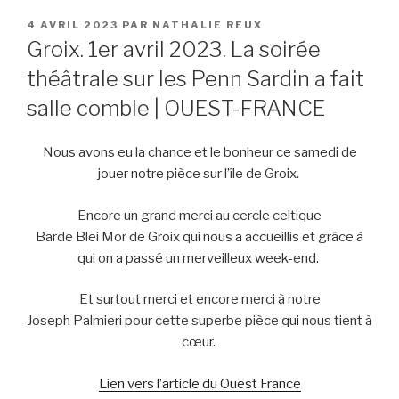
PUBLIÉ
4 AVRIL 2023
PAR
NATHALIE REUX
LE
Groix. 1er avril 2023. La soirée
théâtrale sur les Penn Sardin a fait
salle comble | OUEST-FRANCE
Nous avons eu la chance et le bonheur ce samedi de
jouer notre pièce sur l’île de Groix.
Encore un grand merci au cercle celtique
Barde
Blei
Mor
de Groix qui nous a accueillis et grâce à
qui on a passé un merveilleux w
eek-end
.
Et surtout merci et encore merci à notre
Joseph
Palmieri
pour cette superbe pièce qui nous tient à
cœur.
Lien vers l’article du Ouest France