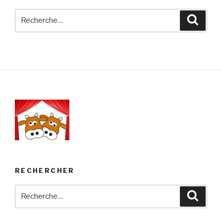
Recherche
Reche
pour
:
RECHERCHER
Recherche
Reche
pour
: