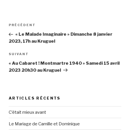
Navigation
PRÉCÉDENT
Article
de
précédent
« Le Malade Imaginaire » Dimanche 8 janvier
l’article
2023, 17h au Kruguel
SUIVANT
Article
suivant
« Au Cabaret ! Montmartre 1940 » Samedi 15 avril
2023 20h30 au Kruguel
ARTICLES RÉCENTS
C’était mieux avant
Le Mariage de Camille et Dominique