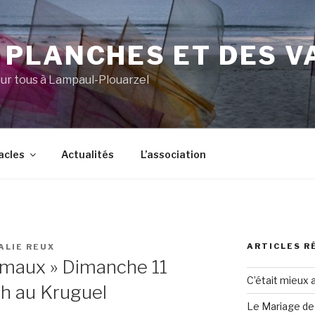
 PLANCHES ET DES V
ur tous à Lampaul-Plouarzel
acles
Actualités
L’association
ARTICLES R
ALIE REUX
imaux » Dimanche 11
C’était mieux 
h au Kruguel
Le Mariage de