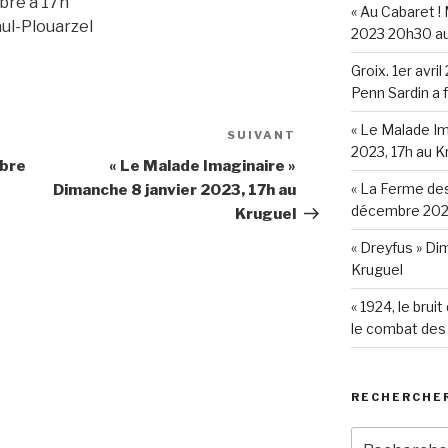
bre à 17h
« Au Cabaret !
ul-Plouarzel
2023 20h30 au
Groix. 1er avri
Penn Sardin a 
« Le Malade Im
SUIVANT
Article
2023, 17h au K
suivant
obre
« Le Malade Imaginaire »
« La Ferme de
Dimanche 8 janvier 2023, 17h au
décembre 2022
Kruguel
« Dreyfus » Di
Kruguel
« 1924, le brui
le combat des
RECHERCHE
Recherche