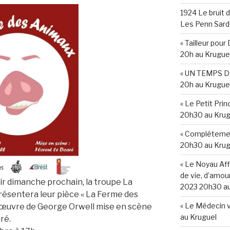
1924 Le bruit d
Les Penn Sard
« Tailleur pou
20h au Krugue
« UN TEMPS DE
20h au Krugue
« Le Petit Pri
20h30 au Krug
« Complétemen
20h30 au Krug
« Le Noyau Affi
de vie, d’amour
llir dimanche prochain, la troupe La
2023 20h30 au
résentera leur pièce « La Ferme des
« Le Médecin 
l’œuvre de George Orwell mise en scène
au Kruguel
ré.