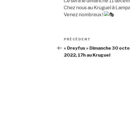
Ce sera le dimanche 11 décem
Chez nous au Kruguel à Lampa
Venez nombreux !
Navigation
PRÉCÉDENT
Article
de
précédent
« Dreyfus » Dimanche 30 oct
2022, 17h au Kruguel
l’article