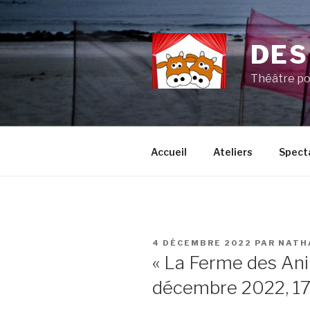
Aller
au
contenu
DES
principal
Théâtre po
Accueil
Ateliers
Spect
PUBLIÉ
4 DÉCEMBRE 2022
PAR
NATH
LE
« La Ferme des An
décembre 2022, 17