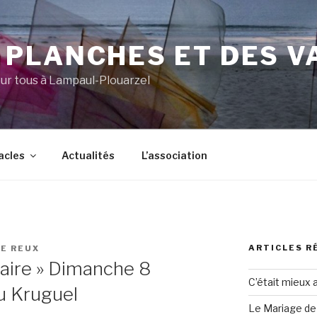
 PLANCHES ET DES V
ur tous à Lampaul-Plouarzel
acles
Actualités
L’association
ARTICLES R
E REUX
aire » Dimanche 8
C’était mieux 
au Kruguel
Le Mariage de