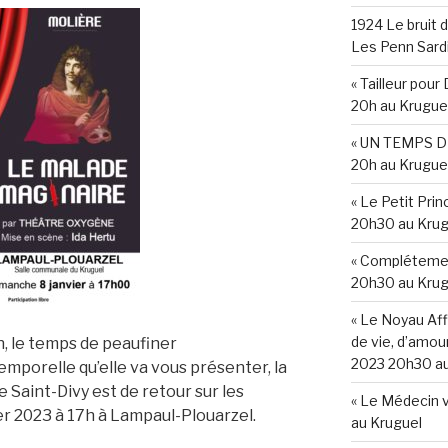
1924 Le bruit d
Les Penn Sard
« Tailleur pou
20h au Krugue
« UN TEMPS DE
20h au Krugue
« Le Petit Pri
20h30 au Krug
« Complétemen
20h30 au Krug
« Le Noyau Affi
de vie, d’amour
, le temps de peaufiner
2023 20h30 au
temporelle qu’elle va vous présenter, la
Saint-Divy est de retour sur les
« Le Médecin 
r 2023 à 17h à Lampaul-Plouarzel.
au Kruguel