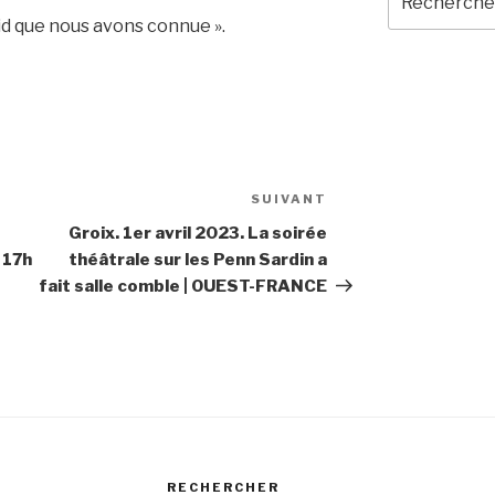
pour
id que nous avons connue ».
:
SUIVANT
Article
suivant
Groix. 1er avril 2023. La soirée
 17h
théâtrale sur les Penn Sardin a
fait salle comble | OUEST-FRANCE
RECHERCHER