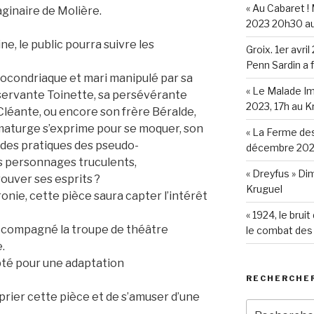
« Au Cabaret !
inaire de Molière.
2023 20h30 au
e, le public pourra suivre les
Groix. 1er avri
Penn Sardin a 
ocondriaque et mari manipulé par sa
« Le Malade Im
servante Toinette, sa persévérante
2023, 17h au K
Cléante, ou encore son frère Béralde,
amaturge s’exprime pour se moquer, son
« La Ferme de
, des pratiques des pseudo-
décembre 2022
es personnages truculents,
« Dreyfus » Di
trouver ses esprits ?
Kruguel
ronie, cette pièce saura capter l’intérêt
« 1924, le brui
ccompagné la troupe de théâtre
le combat des
.
té pour une adaptation
RECHERCHE
oprier cette pièce et de s’amuser d’une
Recherche