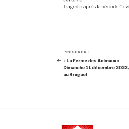
tragédie après la période Cov
Navigation
PRÉCÉDENT
Article
de
précédent
« La Ferme des Animaux »
Dimanche 11 décembre 2022,
l’article
au Kruguel