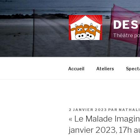
Aller
au
contenu
DES
principal
Théâtre po
Accueil
Ateliers
Spect
PUBLIÉ
2 JANVIER 2023
PAR
NATHALI
LE
« Le Malade Imagin
janvier 2023, 17h 