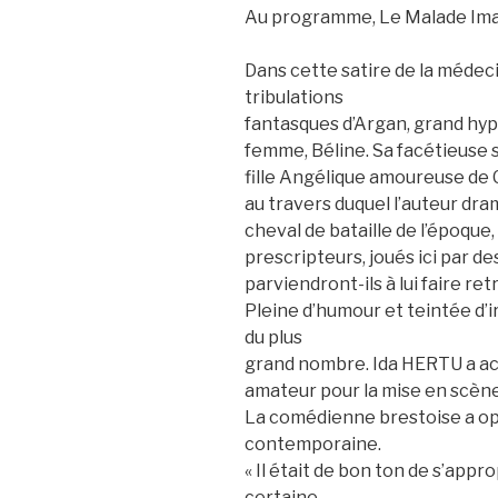
Au programme, Le Malade Imag
Dans cette satire de la médecin
tribulations
fantasques d’Argan, grand hyp
femme, Béline. Sa facétieuse 
fille Angélique amoureuse de 
au travers duquel l’auteur dr
cheval de bataille de l’époque
prescripteurs, joués ici par d
parviendront-ils à lui faire re
Pleine d’humour et teintée d’i
du plus
grand nombre. Ida HERTU a a
amateur pour la mise en scène
La comédienne brestoise a op
contemporaine.
« Il était de bon ton de s’appr
certaine